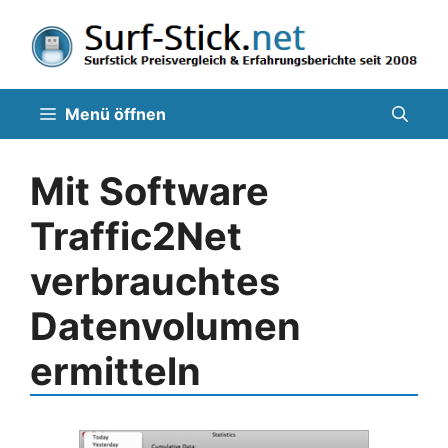
Zum
Inhalt
springen
Menü öffnen
Mit Software
Traffic2Net
verbrauchtes
Datenvolumen
ermitteln