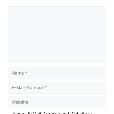
Kommentar
Name
E-
Mail-
Adresse
Website
Name, E-Mail-Adresse und Website in