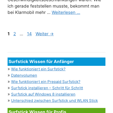
ich gerade feststellen musste, bekommt man
bei Klarmobil mehr …
Weiterlesen …
Seite
Seite
Seite
1
2
…
14
Weiter
→
Surfstick Wissen für Anfänger
»
Wie funktioniert ein Surfstick?
»
Datenvolumen
»
Wie funktioniert ein Prepaid Surfstick?
»
Surfstick installieren – Schritt für Schritt
»
Surfstick auf Windows 8 installieren
»
Unterschied zwischen Surfstick und WLAN Stick
Surfstick Wissen für Profis