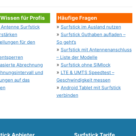
 Wissen für Profis
Häufige Fragen
»
Antenne Surfstick
Surfstick im Ausland nutzen
»
rstärken
Surfstick Guthaben aufladen –
ellungen für den
So geht’s
»
Surfstick mit Antennenanschluss
 entsperren
– Liste der Modelle
»
asierte Abrechnung
Surfstick ohne SIMlock
»
hnungsintervall und
LTE & UMTS Speedtest –
ungen auf das
Geschwindigkeit messen
»
men
Android Tablet mit Surfstick
verbinden
tick Anbieter
Surfstick Tarife