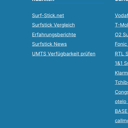
Surf-Stick.net
Vodaf
Surfstick Vergleich
T-Mob
Erfahrungsberichte
O2 Su
Surfstick News
Fonic
UMTS Verfügbarkeit prüfen
RTL S
1&1 S
Klarm
Tchib
Congs
otelo
BASE 
callm