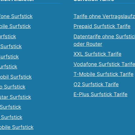
one Surfstick
Tarife ohne Vertragslaufz
ile Surfstick
Prepaid Surfstick Tarife
rfstick
Datentarife ohne Surfstic
oder Router
 Surfstick
XXL Surfstick Tarife
urfstick
Vodafone Surfstick Tarif
urfstick
T-Mobile Surfstick Tarife
obil Surfstick
O2 Surfstick Tarife
o Surfstick
E-Plus Surfstick Tarife
tar Surfstick
 Surfstick
Surfstick
obile Surfstick