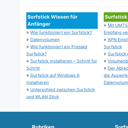
Surfstick Wissen für
Surfstick
Anfänger
»
Mit UMTS 
»
Wie funktioniert ein Surfstick?
Empfang ve
»
»
Datenvolumen
APN Einst
»
Wie funktioniert ein Prepaid
Surfstick
»
Surfstick?
Surfstick
»
»
Surfstick installieren – Schritt für
Volumenb
»
Schritt
Der Abrec
»
Surfstick auf Windows 8
die Auswirk
installieren
Datenvolu
»
Unterschied zwischen Surfstick
und WLAN Stick
Rubriken
Surfs