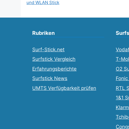
und WLAN Stick
Rubriken
Surfs
Surf-Stick.net
Vodaf
Surfstick Vergleich
T-Mob
Erfahrungsberichte
O2 Su
Surfstick News
Fonic
UMTS Verfügbarkeit prüfen
RTL S
1&1 S
Klarm
Tchib
Congs