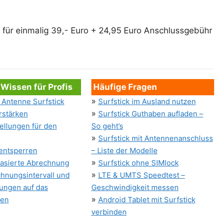
 für einmalig 39,- Euro + 24,95 Euro Anschlussgebühr
 Wissen für Profis
Häufige Fragen
»
Antenne Surfstick
Surfstick im Ausland nutzen
»
rstärken
Surfstick Guthaben aufladen –
ellungen für den
So geht’s
»
Surfstick mit Antennenanschluss
 entsperren
– Liste der Modelle
»
asierte Abrechnung
Surfstick ohne SIMlock
»
hnungsintervall und
LTE & UMTS Speedtest –
ungen auf das
Geschwindigkeit messen
»
men
Android Tablet mit Surfstick
verbinden