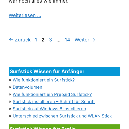
war noch alles wie immer.
Weiterlesen …
Seite
Seite
Seite
Seite
←
Zurück
1
2
3
…
14
Weiter
→
Surfstick Wissen für Anfänger
»
Wie funktioniert ein Surfstick?
»
Datenvolumen
»
Wie funktioniert ein Prepaid Surfstick?
»
Surfstick installieren – Schritt für Schritt
»
Surfstick auf Windows 8 installieren
»
Unterschied zwischen Surfstick und WLAN Stick