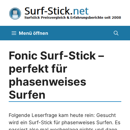
Zum
Inhalt
springen
Menü öffnen
Fonic Surf-Stick –
perfekt für
phasenweises
Surfen
Folgende Leserfrage kam heute rein: Gesucht
wird ein Surf-Stick für phasenweises Surfen. Es
passiert also mal wochenlang nichts und dann