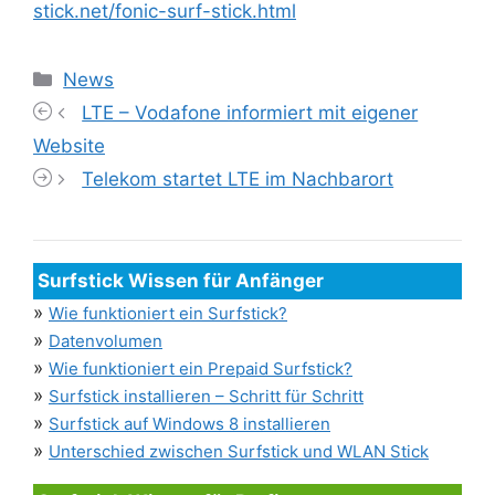
stick.net/fonic-surf-stick.html
Kategorien
News
LTE – Vodafone informiert mit eigener
Website
Telekom startet LTE im Nachbarort
Surfstick Wissen für Anfänger
»
Wie funktioniert ein Surfstick?
»
Datenvolumen
»
Wie funktioniert ein Prepaid Surfstick?
»
Surfstick installieren – Schritt für Schritt
»
Surfstick auf Windows 8 installieren
»
Unterschied zwischen Surfstick und WLAN Stick