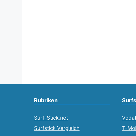
Rubriken
Surfs
Surf-Stick.net
Vodaf
Surfstick Vergleich
T-Mob