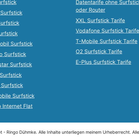
rfstick
Datentarife ohne Surfstic
oder Router
 Surfstick
XXL Surfstick Tarife
urfstick
Vodafone Surfstick Tarif
urfstick
T-Mobile Surfstick Tarife
obil Surfstick
O2 Surfstick Tarife
o Surfstick
E-Plus Surfstick Tarife
tar Surfstick
 Surfstick
Surfstick
obile Surfstick
 Internet Flat
t - Ringo Dühmke. Alle Inhalte unterliegen meinem Urheberrecht. Al