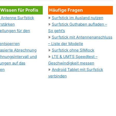
 Wissen für Profis
Häufige Fragen
»
Antenne Surfstick
Surfstick im Ausland nutzen
»
rstärken
Surfstick Guthaben aufladen –
ellungen für den
So geht’s
»
Surfstick mit Antennenanschluss
 entsperren
– Liste der Modelle
»
asierte Abrechnung
Surfstick ohne SIMlock
»
hnungsintervall und
LTE & UMTS Speedtest –
ungen auf das
Geschwindigkeit messen
»
men
Android Tablet mit Surfstick
verbinden