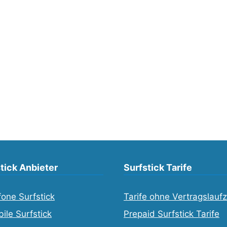
tick Anbieter
Surfstick Tarife
one Surfstick
Tarife ohne Vertragslaufz
ile Surfstick
Prepaid Surfstick Tarife